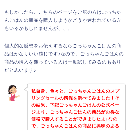
もしかしたら、こちらのページをご覧の方はごっちゃ
んごはんの商品を購入しようかどうか迷われている方
もいるかもしれませんが、、、
個人的な感想をお伝えするならごっちゃんごはんの商
品はかなりいい感じです♪なので、ごっちゃんごはんの
商品の購入を迷っている人は一度試してみるのもあり
だと思います♪
私自身、色々と、ごっちゃんごはんのスプ
リングセールの情報を調べてみました！そ
の結果、下記ごっちゃんごはんの公式ペー
ジより、ごっちゃんごはんの商品がお得な
価格で購入することができましたよ♪なの
で、ごっちゃんごはんの商品に興味のある