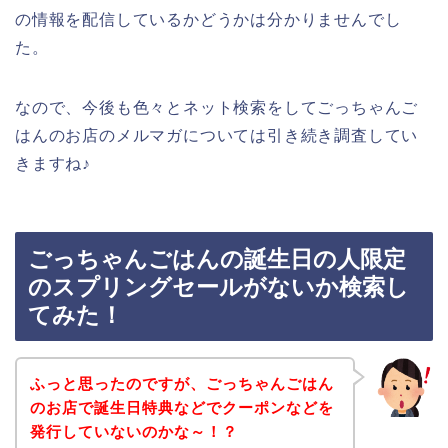
の情報を配信しているかどうかは分かりませんでし
た。
なので、今後も色々とネット検索をしてごっちゃんご
はんのお店のメルマガについては引き続き調査してい
きますね♪
ごっちゃんごはんの誕生日の人限定
のスプリングセールがないか検索し
てみた！
ふっと思ったのですが、ごっちゃんごはん
のお店で誕生日特典などでクーポンなどを
発行していないのかな～！？