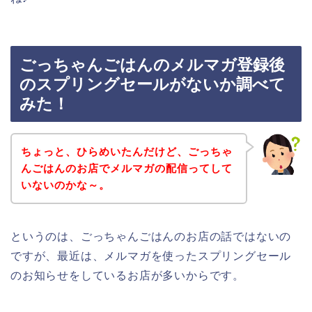
ごっちゃんごはんのメルマガ登録後
のスプリングセールがないか調べて
みた！
ちょっと、ひらめいたんだけど、ごっちゃ
んごはんのお店でメルマガの配信ってして
いないのかな～。
というのは、ごっちゃんごはんのお店の話ではないの
ですが、最近は、メルマガを使ったスプリングセール
のお知らせをしているお店が多いからです。