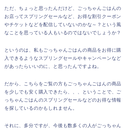
ただ、ちょっと思ったんだけど、ごっちゃんごはんの
お店ってスプリングセールなど、お得な割引クーポン
やチケットなどを配信していないのかな～？という風
なことを思っている人もいるのではないでしょうか？
というのは、私もごっちゃんごはんの商品をお得に購
入できるようなスプリングセールやキャンペーンなど
があったらいいのに、と思ったんですよね。
だから、こちらをご覧の方もごっちゃんごはんの商品
を少しでも安く購入できたら、、、ということで、ご
っちゃんごはんのスプリングセールなどのお得な情報
を探しているのかもしれません。
それに、多分ですが、今後も数多くの人がごっちゃん