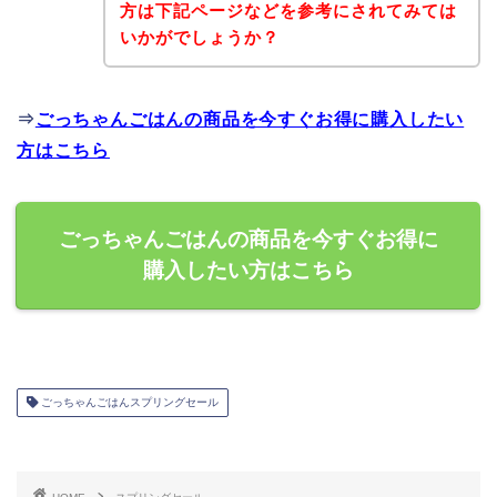
方は下記ページなどを参考にされてみては
いかがでしょうか？
⇒
ごっちゃんごはんの商品を今すぐお得に購入したい
方はこちら
ごっちゃんごはんの商品を今すぐお得に
購入したい方はこちら
ごっちゃんごはんスプリングセール