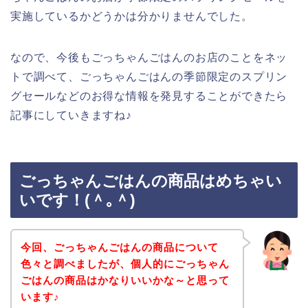
実施しているかどうかは分かりませんでした。
なので、今後もごっちゃんごはんのお店のことをネッ
トで調べて、ごっちゃんごはんの季節限定のスプリン
グセールなどのお得な情報を発見することができたら
記事にしていきますね♪
ごっちゃんごはんの商品はめちゃい
いです！(＾｡＾)
今回、ごっちゃんごはんの商品について
色々と調べましたが、個人的にごっちゃん
ごはんの商品はかなりいいかな～と思って
います♪