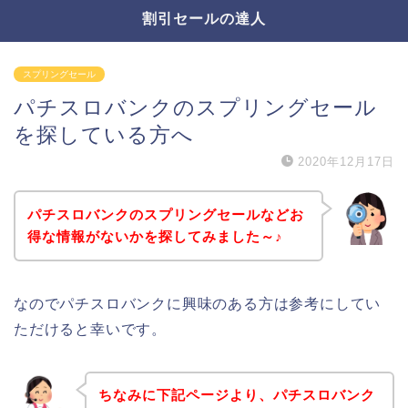
割引セールの達人
スプリングセール
パチスロバンクのスプリングセール
を探している方へ
2020年12月17日
パチスロバンクのスプリングセールなどお
得な情報がないかを探してみました～♪
なのでパチスロバンクに興味のある方は参考にしてい
ただけると幸いです。
ちなみに下記ページより、パチスロバンク