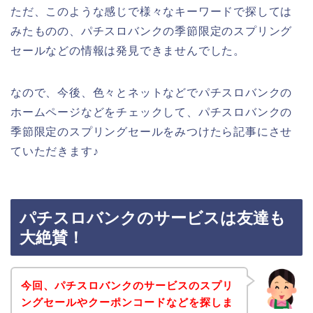
ただ、このような感じで様々なキーワードで探しては
みたものの、パチスロバンクの季節限定のスプリング
セールなどの情報は発見できませんでした。
なので、今後、色々とネットなどでパチスロバンクの
ホームページなどをチェックして、パチスロバンクの
季節限定のスプリングセールをみつけたら記事にさせ
ていただきます♪
パチスロバンクのサービスは友達も
大絶賛！
今回、パチスロバンクのサービスのスプリ
ングセールやクーポンコードなどを探しま