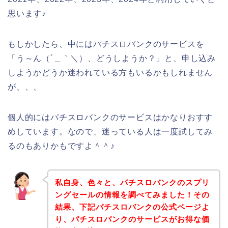
思います♪
もしかしたら、中にはパチスロバンクのサービスを
「う～ん（´＿｀＼）、どうしようか？」と、申し込み
しようかどうか迷われている方もいるかもしれません
が、、、
個人的にはパチスロバンクのサービスはかなりおすす
めしています。なので、迷っている人は一度試してみ
るのもありかもですよ＾＾♪
私自身、色々と、パチスロバンクのスプリ
ングセールの情報を調べてみました！その
結果、下記パチスロバンクの公式ページよ
り、パチスロバンクのサービスがお得な価