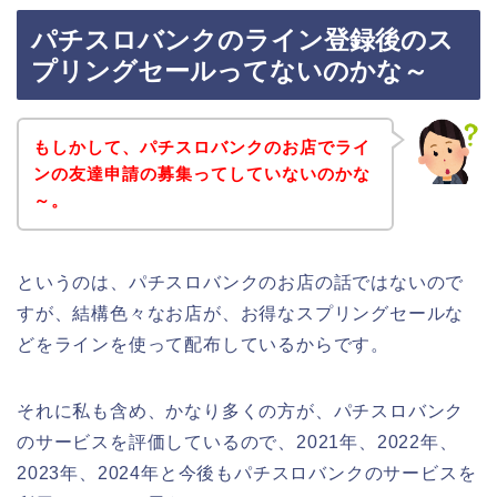
パチスロバンクのライン登録後のス
プリングセールってないのかな～
もしかして、パチスロバンクのお店でライ
ンの友達申請の募集ってしていないのかな
～。
というのは、パチスロバンクのお店の話ではないので
すが、結構色々なお店が、お得なスプリングセールな
どをラインを使って配布しているからです。
それに私も含め、かなり多くの方が、パチスロバンク
のサービスを評価しているので、2021年、2022年、
2023年、2024年と今後もパチスロバンクのサービスを