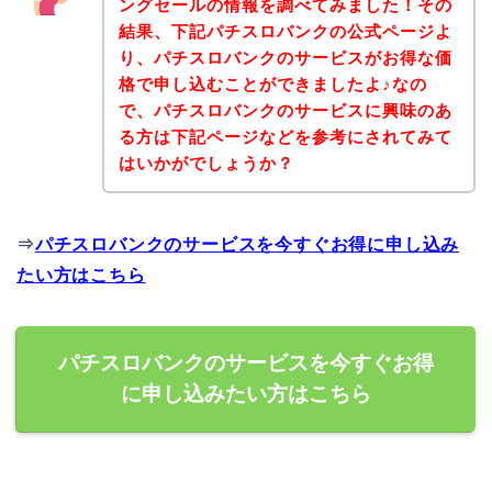
ングセールの情報を調べてみました！その
結果、下記パチスロバンクの公式ページよ
り、パチスロバンクのサービスがお得な価
格で申し込むことができましたよ♪なの
で、パチスロバンクのサービスに興味のあ
る方は下記ページなどを参考にされてみて
はいかがでしょうか？
⇒
パチスロバンクのサービスを今すぐお得に申し込み
たい方はこちら
パチスロバンクのサービスを今すぐお得
に申し込みたい方はこちら