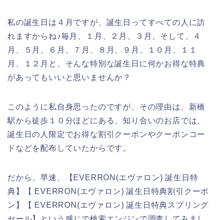
私の誕生日は４月ですが、誕生日ってすべての人に訪
れますからね♪毎月、１月、２月、３月、そして、４
月、５月、６月、７月、８月、９月、１０月、１１
月、１２月と、そんな特別な誕生日に何かお得な特典
があってもいいと思いませんか？
このように私自身思ったのですが、その理由は、新橋
駅から徒歩１０分ほどにある、知り合いのお店では、
誕生日の人限定でお得な割引クーポンやクーポンコー
ドなどを配布していたからです。
だから、早速、【EVERRON(エヴァロン) 誕生日特
典】【 EVERRON(エヴァロン) 誕生日特典割引クーポ
ン】【 EVERRON(エヴァロン) 誕生日特典スプリング
セール】という感じで検索エンジンで調査してみまし