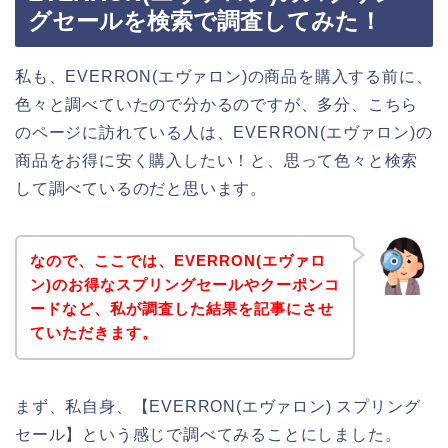
グセールを検索で調査してみた！
私も、EVERRON(エヴァロン)の商品を購入する前に、
色々と調べていたので分かるのですが、多分、こちら
のページに訪れている人は、EVERRON(エヴァロン)の
商品をお得に安く購入したい！と、思って色々と検索
して調べているのだと思います。
なので、ここでは、EVERRON(エヴァロ
ン)のお得なスプリングセールやクーポンコ
ードなど、私が調査した結果を記事にさせ
ていただきます。
まず、私自身、【EVERRON(エヴァロン) スプリング
セール】という感じで調べてみることにしました。