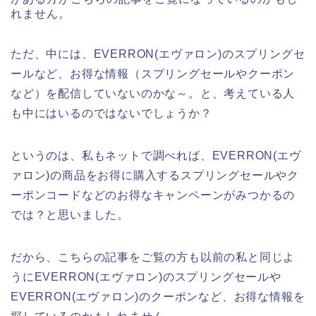
れません。
ただ、中には、EVERRON(エヴァロン)のスプリングセ
ールなど、お得な情報（スプリングセールやクーポン
など）を配信していないのかな～。と、考えている人
も中にはいるのではないでしょうか？
というのは、私もネットで調べれば、EVERRON(エヴ
ァロン)の商品をお得に購入するスプリングセールやク
ーポンコードなどのお得なキャンペーンがみつかるの
では？と思いました。
だから、こちらの記事をご覧の方も以前の私と同じよ
うにEVERRON(エヴァロン)のスプリングセールや
EVERRON(エヴァロン)のクーポンなど、お得な情報を