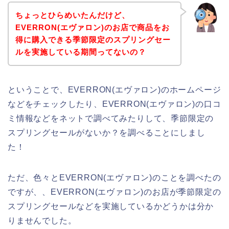
ちょっとひらめいたんだけど、
EVERRON(エヴァロン)のお店で商品をお
得に購入できる季節限定のスプリングセー
ルを実施している期間ってないの？
ということで、EVERRON(エヴァロン)のホームページ
などをチェックしたり、EVERRON(エヴァロン)の口コ
ミ情報などをネットで調べてみたりして、季節限定の
スプリングセールがないか？を調べることにしまし
た！
ただ、色々とEVERRON(エヴァロン)のことを調べたの
ですが、、EVERRON(エヴァロン)のお店が季節限定の
スプリングセールなどを実施しているかどうかは分か
りませんでした。