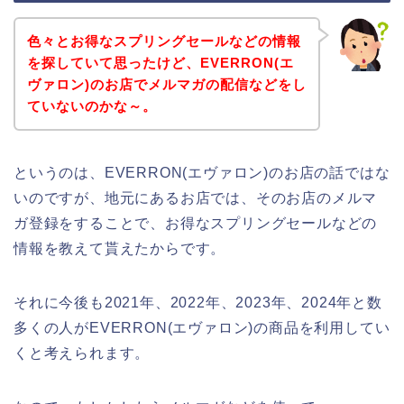
色々とお得なスプリングセールなどの情報
を探していて思ったけど、EVERRON(エ
ヴァロン)のお店でメルマガの配信などをし
ていないのかな～。
というのは、EVERRON(エヴァロン)のお店の話ではな
いのですが、地元にあるお店では、そのお店のメルマ
ガ登録をすることで、お得なスプリングセールなどの
情報を教えて貰えたからです。
それに今後も2021年、2022年、2023年、2024年と数
多くの人がEVERRON(エヴァロン)の商品を利用してい
くと考えられます。