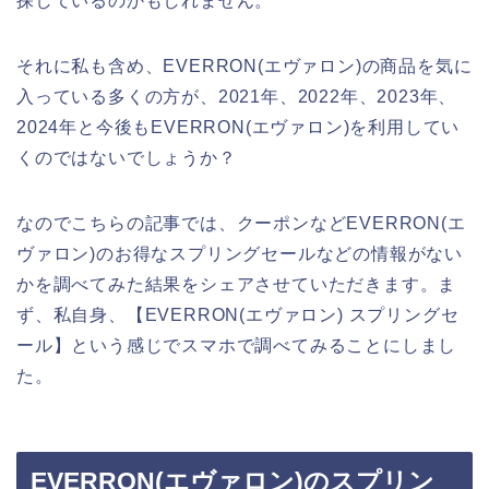
探しているのかもしれません。
それに私も含め、EVERRON(エヴァロン)の商品を気に
入っている多くの方が、2021年、2022年、2023年、
2024年と今後もEVERRON(エヴァロン)を利用してい
くのではないでしょうか？
なのでこちらの記事では、クーポンなどEVERRON(エ
ヴァロン)のお得なスプリングセールなどの情報がない
かを調べてみた結果をシェアさせていただきます。ま
ず、私自身、【EVERRON(エヴァロン) スプリングセ
ール】という感じでスマホで調べてみることにしまし
た。
EVERRON(エヴァロン)のスプリン