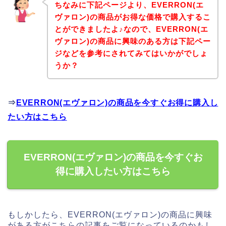
ちなみに下記ページより、EVERRON(エ
ヴァロン)の商品がお得な価格で購入するこ
とができましたよ♪なので、EVERRON(エ
ヴァロン)の商品に興味のある方は下記ペー
ジなどを参考にされてみてはいかがでしょ
うか？
⇒
EVERRON(エヴァロン)の商品を今すぐお得に購入し
たい方はこちら
EVERRON(エヴァロン)の商品を今すぐお
得に購入したい方はこちら
もしかしたら、EVERRON(エヴァロン)の商品に興味
がある方がこちらの記事をご覧になっているのかもし