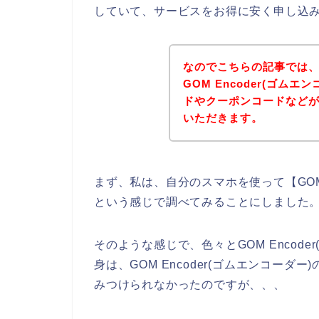
していて、サービスをお得に安く申し込
なのでこちらの記事では
GOM Encoder(ゴム
ドやクーポンコードなど
いただきます。
まず、私は、自分のスマホを使って【GOM 
という感じで調べてみることにしました
そのような感じで、色々とGOM Encod
身は、GOM Encoder(ゴムエンコー
みつけられなかったのですが、、、