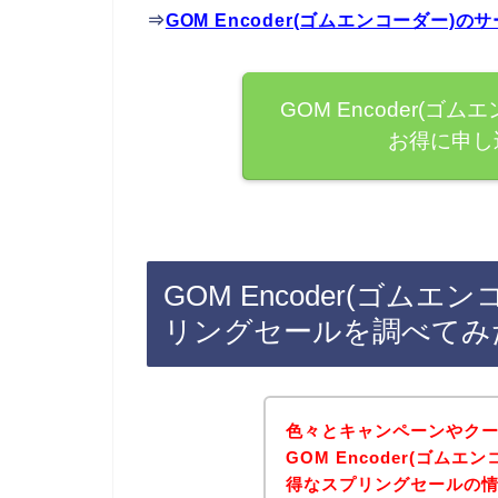
⇒
GOM Encoder(ゴムエンコーダー
GOM Encoder(
お得に申し
GOM Encoder(ゴム
リングセールを調べてみ
色々とキャンペーンやク
GOM Encoder(ゴム
得なスプリングセールの