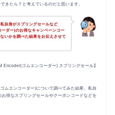
みできたら？と考えているのだと思います。
、私自身がスプリングセールなど
エンコーダー)のお得なキャンペーンコー
がないかを調べた結果をお伝えさせて
Encoder(ゴムエンコーダー) スプリングセール】
。
er(ゴムエンコーダー)について調べてみた結果、私自
ダー)のお得なスプリングセールやクーポンコードなどを