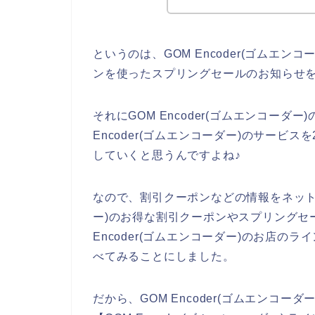
というのは、GOM Encoder(ゴムエ
ンを使ったスプリングセールのお知らせ
それにGOM Encoder(ゴムエンコー
Encoder(ゴムエンコーダー)のサービスを
していくと思うんですよね♪
なので、割引クーポンなどの情報をネットで調
ー)のお得な割引クーポンやスプリングセ
Encoder(ゴムエンコーダー)のお店の
べてみることにしました。
だから、GOM Encoder(ゴムエンコ