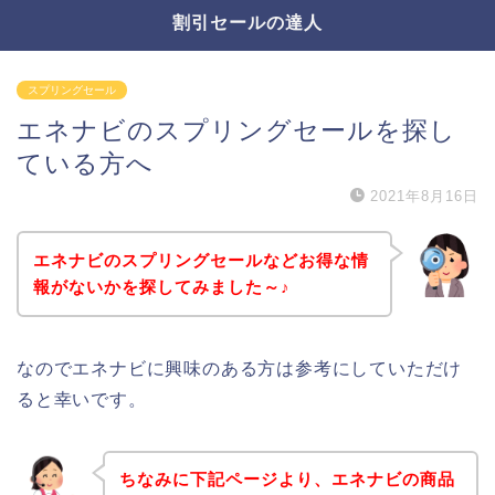
割引セールの達人
スプリングセール
エネナビのスプリングセールを探し
ている方へ
2021年8月16日
エネナビのスプリングセールなどお得な情
報がないかを探してみました～♪
なのでエネナビに興味のある方は参考にしていただけ
ると幸いです。
ちなみに下記ページより、エネナビの商品