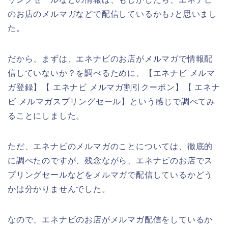
のお店のメルマガなどで配信しているかも♪と思いまし
た。
だから、まずは、エネナビのお店がメルマガで情報配
信していないか？を調べるために、【エネナビ メルマ
ガ登録】【 エネナビ メルマガ割引クーポン】【 エネナ
ビ メルマガスプリングセール】という感じで調べてみ
ることにしました。
ただ、エネナビのメルマガのことについては、徹底的
に調べたのですが、残念ながら、エネナビのお店でス
プリングセールなどをメルマガで配信しているかどう
かは分かりませんでした。
なので、エネナビのお店がメルマガ配信をしているか