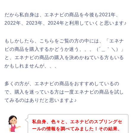
だから私自身は、エネナビの商品を今後も2021年、
2022年、2023年、2024年と利用していくと思います♪
もしかしたら、こちらをご覧の方の中には、「エネナ
ビの商品を購入するかどうか迷う、、、（´＿｀＼）」
と、エネナビの商品の購入を決めかねている方もいる
かもしれませんが、、、
多くの方が、エネナビの商品をおすすめしているの
で、購入を迷っている方は一度エネナビの商品を試し
てみるのはありだと思いますよ♪
私自身、色々と、エネナビのスプリングセ
ールの情報を調べてみました！その結果、