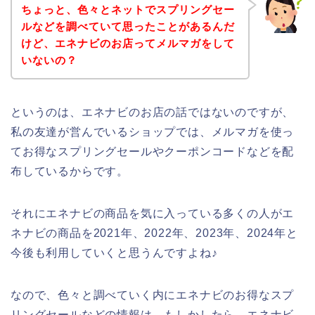
ちょっと、色々とネットでスプリングセー
ルなどを調べていて思ったことがあるんだ
けど、エネナビのお店ってメルマガをして
いないの？
というのは、エネナビのお店の話ではないのですが、
私の友達が営んでいるショップでは、メルマガを使っ
てお得なスプリングセールやクーポンコードなどを配
布しているからです。
それにエネナビの商品を気に入っている多くの人がエ
ネナビの商品を2021年、2022年、2023年、2024年と
今後も利用していくと思うんですよね♪
なので、色々と調べていく内にエネナビのお得なスプ
リングセールなどの情報は、もしかしたら、エネナビ