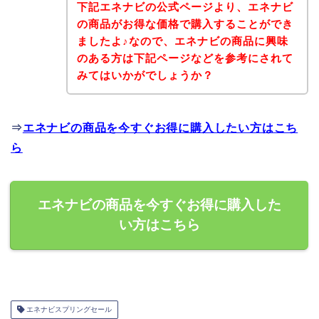
下記エネナビの公式ページより、エネナビ
の商品がお得な価格で購入することができ
ましたよ♪なので、エネナビの商品に興味
のある方は下記ページなどを参考にされて
みてはいかがでしょうか？
⇒
エネナビの商品を今すぐお得に購入したい方はこち
ら
エネナビの商品を今すぐお得に購入した
い方はこちら
エネナビスプリングセール