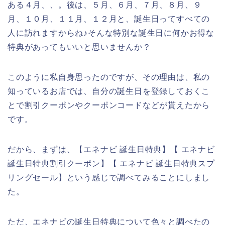
ある４月、、。後は、５月、６月、７月、８月、９
月、１０月、１１月、１２月と、誕生日ってすべての
人に訪れますからね♪そんな特別な誕生日に何かお得な
特典があってもいいと思いませんか？
このように私自身思ったのですが、その理由は、私の
知っているお店では、自分の誕生日を登録しておくこ
とで割引クーポンやクーポンコードなどが貰えたから
です。
だから、まずは、【エネナビ 誕生日特典】【 エネナビ
誕生日特典割引クーポン】【 エネナビ 誕生日特典スプ
リングセール】という感じで調べてみることにしまし
た。
ただ、エネナビの誕生日特典について色々と調べたの