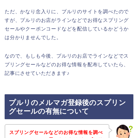
ただ、かなり念入りに、プルリのサイトを調べたので
すが、プルリのお店がラインなどでお得なスプリング
セールやクーポンコードなどを配信しているかどうか
は分かりませんでした。
なので、もしも今後、プルリのお店でラインなどでス
プリングセールなどのお得な情報を配布していたら、
記事にさせていただきます♪
プルリのメルマガ登録後のスプリン
グセールの有無について
スプリングセールなどのお得な情報を調べ