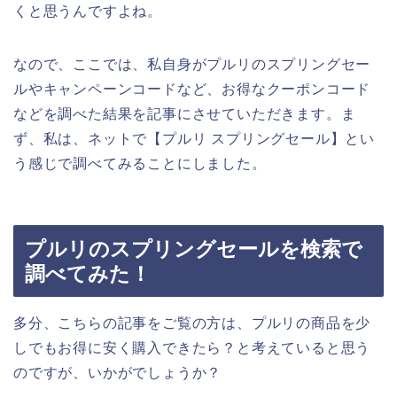
くと思うんですよね。
なので、ここでは、私自身がプルリのスプリングセー
ルやキャンペーンコードなど、お得なクーポンコード
などを調べた結果を記事にさせていただきます。ま
ず、私は、ネットで【プルリ スプリングセール】とい
う感じで調べてみることにしました。
プルリのスプリングセールを検索で
調べてみた！
多分、こちらの記事をご覧の方は、プルリの商品を少
しでもお得に安く購入できたら？と考えていると思う
のですが、いかがでしょうか？