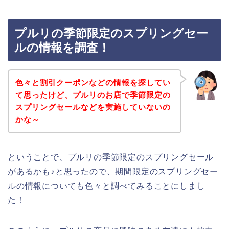
プルリの季節限定のスプリングセー
ルの情報を調査！
色々と割引クーポンなどの情報を探してい
て思ったけど、プルリのお店で季節限定の
スプリングセールなどを実施していないの
かな～
ということで、プルリの季節限定のスプリングセール
があるかも♪と思ったので、期間限定のスプリングセー
ルの情報についても色々と調べてみることにしまし
た！