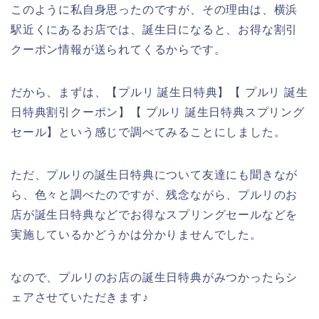
このように私自身思ったのですが、その理由は、横浜
駅近くにあるお店では、誕生日になると、お得な割引
クーポン情報が送られてくるからです。
だから、まずは、【プルリ 誕生日特典】【 プルリ 誕生
日特典割引クーポン】【 プルリ 誕生日特典スプリング
セール】という感じで調べてみることにしました。
ただ、プルリの誕生日特典について友達にも聞きなが
ら、色々と調べたのですが、残念ながら、プルリのお
店が誕生日特典などでお得なスプリングセールなどを
実施しているかどうかは分かりませんでした。
なので、プルリのお店の誕生日特典がみつかったらシ
ェアさせていただきます♪