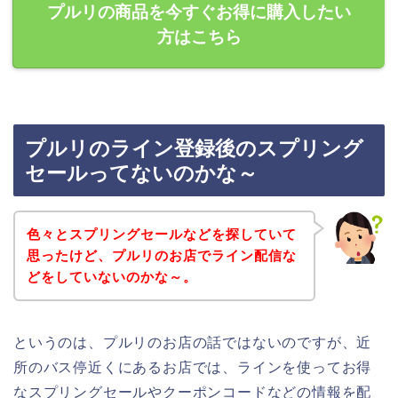
プルリの商品を今すぐお得に購入したい
方はこちら
プルリのライン登録後のスプリング
セールってないのかな～
色々とスプリングセールなどを探していて
思ったけど、プルリのお店でライン配信な
どをしていないのかな～。
というのは、プルリのお店の話ではないのですが、近
所のバス停近くにあるお店では、ラインを使ってお得
なスプリングセールやクーポンコードなどの情報を配