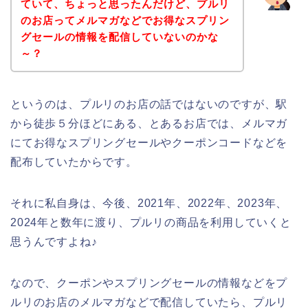
ていて、ちょっと思ったんだけど、プルリ
のお店ってメルマガなどでお得なスプリン
グセールの情報を配信していないのかな
～？
というのは、プルリのお店の話ではないのですが、駅
から徒歩５分ほどにある、とあるお店では、メルマガ
にてお得なスプリングセールやクーポンコードなどを
配布していたからです。
それに私自身は、今後、2021年、2022年、2023年、
2024年と数年に渡り、プルリの商品を利用していくと
思うんですよね♪
なので、クーポンやスプリングセールの情報などをプ
ルリのお店のメルマガなどで配信していたら、プルリ