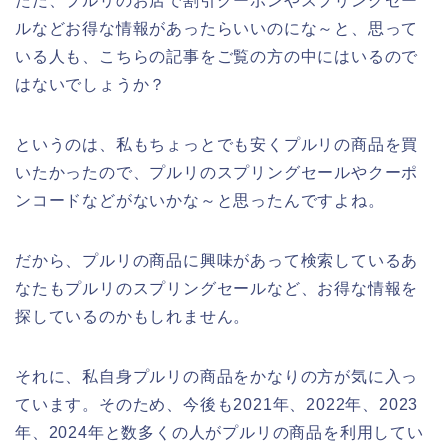
ただ、プルリのお店で割引クーポンやスプリングセー
ルなどお得な情報があったらいいのにな～と、思って
いる人も、こちらの記事をご覧の方の中にはいるので
はないでしょうか？
というのは、私もちょっとでも安くプルリの商品を買
いたかったので、プルリのスプリングセールやクーポ
ンコードなどがないかな～と思ったんですよね。
だから、プルリの商品に興味があって検索しているあ
なたもプルリのスプリングセールなど、お得な情報を
探しているのかもしれません。
それに、私自身プルリの商品をかなりの方が気に入っ
ています。そのため、今後も2021年、2022年、2023
年、2024年と数多くの人がプルリの商品を利用してい