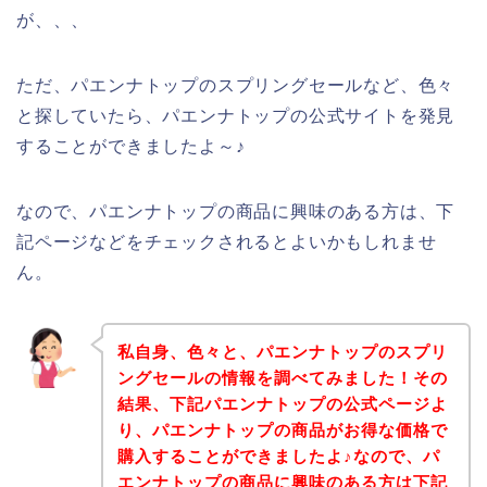
が、、、
ただ、パエンナトップのスプリングセールなど、色々
と探していたら、パエンナトップの公式サイトを発見
することができましたよ～♪
なので、パエンナトップの商品に興味のある方は、下
記ページなどをチェックされるとよいかもしれませ
ん。
私自身、色々と、パエンナトップのスプリ
ングセールの情報を調べてみました！その
結果、下記パエンナトップの公式ページよ
り、パエンナトップの商品がお得な価格で
購入することができましたよ♪なので、パ
エンナトップの商品に興味のある方は下記