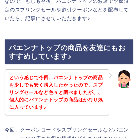
なので、もしも今後、パエンナトップのお店で季節限
定のスプリングセールや割引クーポンなどを配布して
いたら、記事にさせていただきます♪
パエンナトップの商品を友達にもお
すすめしています♪
という感じで今回、パエンナトップの商品
を少しでも安く購入したかったので、スプ
リングセールなど色々と調べましたが、、
個人的にパエンナトップの商品はかなり気
に入っています♪
今回、クーポンコードやスプリングセールなどパエン