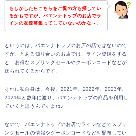
もしかしたらこちらをご覧の方も探してい
るかもですが、パエンナトップのお店でラ
インの友達募集ってしていないのかな～。
というのは、パエンナトップのお店の話ではないので
すが、とある知り合いのお店では、ライン登録をする
と、お得なスプリングセールやクーポンコードなどが
送られてくるからです。
それに私自身は、今後、2021年、2022年、2023年、
2024年と数年に渡り、パエンナトップの商品を利用し
ていくと思うんですよね♪
なので、パエンナトップのお店でラインなどでスプリ
ングセールの情報やクーポンコードなどを配布してい