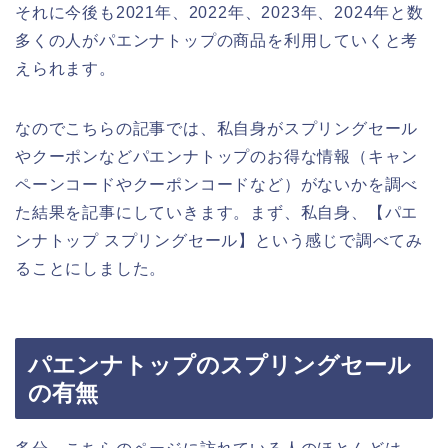
それに今後も2021年、2022年、2023年、2024年と数
多くの人がパエンナトップの商品を利用していくと考
えられます。
なのでこちらの記事では、私自身がスプリングセール
やクーポンなどパエンナトップのお得な情報（キャン
ペーンコードやクーポンコードなど）がないかを調べ
た結果を記事にしていきます。まず、私自身、【パエ
ンナトップ スプリングセール】という感じで調べてみ
ることにしました。
パエンナトップのスプリングセール
の有無