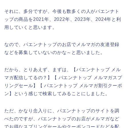
それに、多分ですが、今後も数多くの人がパエンナト
ップの商品を2021年、2022年、2023年、2024年と利
用していくと思います。
なので、パエンナトップのお店でメルマガの友達登録
などを募集していないのかな～と思いました。
だから、とりあえず、まずは、【パエンナトップ メル
マガ配信してるの？】【 パエンナトップ メルマガスプ
リングセール】【 パエンナトップ メルマガ割引クーポ
ン】という感じで検索してみることにしました。
ただ、かなり念入りに、パエンナトップのサイトを調
べたのですが、パエンナトップのお店がメルマガなど
でお得なスプリングセールやクーポンコードなどを配