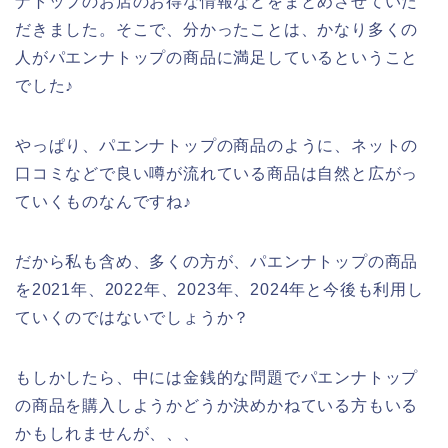
ナトップのお店のお得な情報などをまとめさせていた
だきました。そこで、分かったことは、かなり多くの
人がパエンナトップの商品に満足しているということ
でした♪
やっぱり、パエンナトップの商品のように、ネットの
口コミなどで良い噂が流れている商品は自然と広がっ
ていくものなんですね♪
だから私も含め、多くの方が、パエンナトップの商品
を2021年、2022年、2023年、2024年と今後も利用し
ていくのではないでしょうか？
もしかしたら、中には金銭的な問題でパエンナトップ
の商品を購入しようかどうか決めかねている方もいる
かもしれませんが、、、