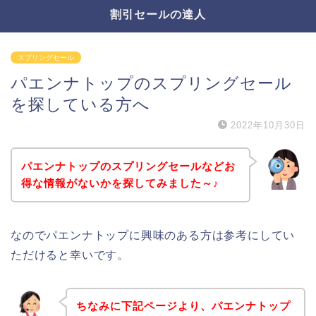
割引セールの達人
スプリングセール
パエンナトップのスプリングセール
を探している方へ
2022年10月30日
パエンナトップのスプリングセールなどお
得な情報がないかを探してみました～♪
なのでパエンナトップに興味のある方は参考にしてい
ただけると幸いです。
ちなみに下記ページより、パエンナトップ