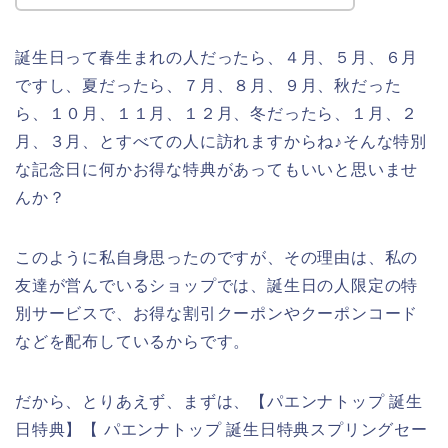
誕生日って春生まれの人だったら、４月、５月、６月
ですし、夏だったら、７月、８月、９月、秋だった
ら、１０月、１１月、１２月、冬だったら、１月、２
月、３月、とすべての人に訪れますからね♪そんな特別
な記念日に何かお得な特典があってもいいと思いませ
んか？
このように私自身思ったのですが、その理由は、私の
友達が営んでいるショップでは、誕生日の人限定の特
別サービスで、お得な割引クーポンやクーポンコード
などを配布しているからです。
だから、とりあえず、まずは、【パエンナトップ 誕生
日特典】【 パエンナトップ 誕生日特典スプリングセー