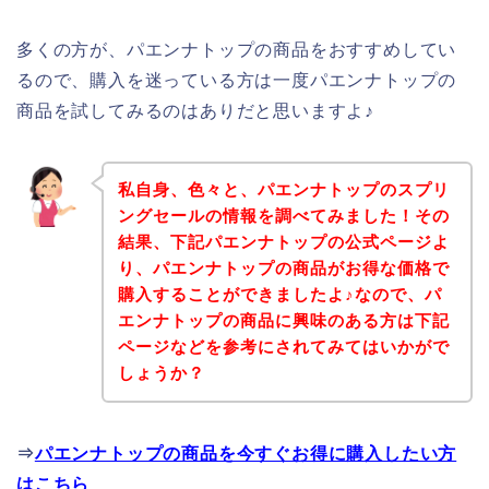
多くの方が、パエンナトップの商品をおすすめしてい
るので、購入を迷っている方は一度パエンナトップの
商品を試してみるのはありだと思いますよ♪
私自身、色々と、パエンナトップのスプリ
ングセールの情報を調べてみました！その
結果、下記パエンナトップの公式ページよ
り、パエンナトップの商品がお得な価格で
購入することができましたよ♪なので、パ
エンナトップの商品に興味のある方は下記
ページなどを参考にされてみてはいかがで
しょうか？
⇒
パエンナトップの商品を今すぐお得に購入したい方
はこちら