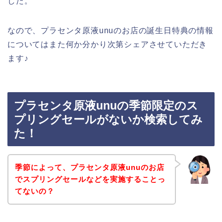
した。
なので、プラセンタ原液unuのお店の誕生日特典の情報
についてはまた何か分かり次第シェアさせていただき
ます♪
プラセンタ原液unuの季節限定のス
プリングセールがないか検索してみ
た！
季節によって、プラセンタ原液unuのお店
でスプリングセールなどを実施することっ
てないの？