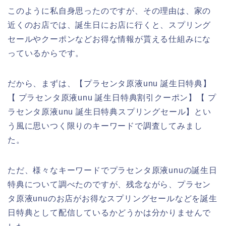
このように私自身思ったのですが、その理由は、家の
近くのお店では、誕生日にお店に行くと、スプリング
セールやクーポンなどお得な情報が貰える仕組みにな
っているからです。
だから、まずは、【プラセンタ原液unu 誕生日特典】
【 プラセンタ原液unu 誕生日特典割引クーポン】【 プ
ラセンタ原液unu 誕生日特典スプリングセール】とい
う風に思いつく限りのキーワードで調査してみまし
た。
ただ、様々なキーワードでプラセンタ原液unuの誕生日
特典について調べたのですが、残念ながら、プラセン
タ原液unuのお店がお得なスプリングセールなどを誕生
日特典として配信しているかどうかは分かりませんで