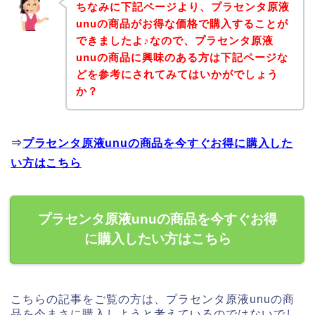
ちなみに下記ページより、プラセンタ原液
unuの商品がお得な価格で購入することが
できましたよ♪なので、プラセンタ原液
unuの商品に興味のある方は下記ページな
どを参考にされてみてはいかがでしょう
か？
⇒
プラセンタ原液unuの商品を今すぐお得に購入した
い方はこちら
プラセンタ原液unuの商品を今すぐお得
に購入したい方はこちら
こちらの記事をご覧の方は、プラセンタ原液unuの商
品を今まさに購入しようと考えているのではないでし