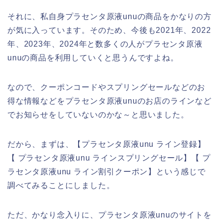
それに、私自身プラセンタ原液unuの商品をかなりの方
が気に入っています。そのため、今後も2021年、2022
年、2023年、2024年と数多くの人がプラセンタ原液
unuの商品を利用していくと思うんですよね。
なので、クーポンコードやスプリングセールなどのお
得な情報などをプラセンタ原液unuのお店のラインなど
でお知らせをしていないのかな～と思いました。
だから、まずは、【プラセンタ原液unu ライン登録】
【 プラセンタ原液unu ラインスプリングセール】【 プ
ラセンタ原液unu ライン割引クーポン】という感じで
調べてみることにしました。
ただ、かなり念入りに、プラセンタ原液unuのサイトを