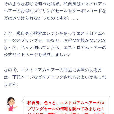
そのような感じで調べた結果、私自身はエストロアム
ヘアーのお得なスプリングセールやクーポンコードな
どはみつけられなかったのですが、、、
ただ、私自身が検索エンジンを使ってエストロアムヘ
アーのスプリングセールなど、お得な情報がないのか
な～と、色々と調べていたら、エストロアムヘアーの
公式サイトページを発見しました♪
なので、エストロアムヘアーの商品に興味のある方
は、下記ページなどをチェックされるとよいかもしれ
ません。
私自身、色々と、エストロアムヘアーのス
プリングセールの情報を調べてみました！