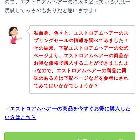
ので、エストロアムヘアーの購入を迷っている人は一
度試してみるのもありだと思いますよ♪
私自身、色々と、エストロアムヘアーのス
プリングセールの情報を調べてみました！
その結果、下記エストロアムヘアーの公式
ページより、エストロアムヘアーの商品が
お得な価格で購入することができましたよ
♪なので、エストロアムヘアーの商品に興
味のある方は下記ページなどを参考にされ
てみてはいかがでしょうか？
⇒
エストロアムヘアーの商品を今すぐお得に購入した
い方はこちら