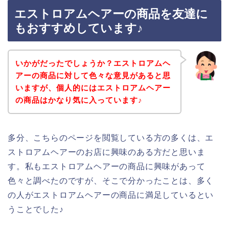
エストロアムヘアーの商品を友達に
もおすすめしています♪
いかがだったでしょうか？エストロアムヘ
アーの商品に対して色々な意見があると思
いますが、個人的にはエストロアムヘアー
の商品はかなり気に入っています♪
多分、こちらのページを閲覧している方の多くは、エ
ストロアムヘアーのお店に興味のある方だと思いま
す。私もエストロアムヘアーの商品に興味があって
色々と調べたのですが、そこで分かったことは、多く
の人がエストロアムヘアーの商品に満足しているとい
うことでした♪