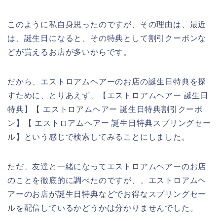
このように私自身思ったのですが、その理由は、最近
は、誕生日になると、その特典として割引クーポンな
どが貰えるお店が多いからです。
だから、エストロアムヘアーのお店の誕生日特典を探
すために、とりあえず、【エストロアムヘアー 誕生日
特典】【 エストロアムヘアー 誕生日特典割引クーポ
ン】【 エストロアムヘアー 誕生日特典スプリングセー
ル】という感じで検索してみることにしました。
ただ、友達と一緒になってエストロアムヘアーのお店
のことを徹底的に調べたのですが、、エストロアムヘ
アーのお店が誕生日特典などでお得なスプリングセー
ルを配信しているかどうかは分かりませんでした。