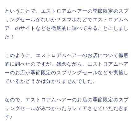
ということで、エストロアムヘアーの季節限定のスプ
リングセールがないか？スマホなどでエストロアムヘ
アーのサイトなどを徹底的に調べてみることにしまし
た！
このように、エストロアムヘアーのお店について徹底
的に調べたのですが、残念ながら、エストロアムヘア
ーのお店が季節限定のスプリングセールなどを実施し
ているかどうかは分かりませんでした。
なので、エストロアムヘアーのお店の季節限定のスプ
リングセールがみつかったらシェアさせていただきま
す♪