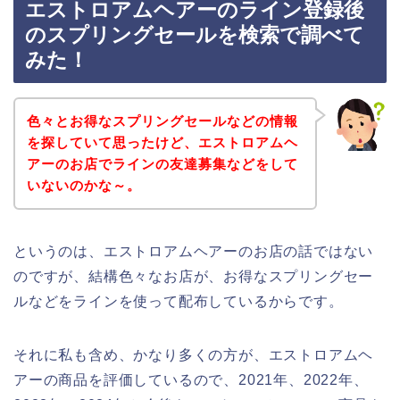
エストロアムヘアーのライン登録後
のスプリングセールを検索で調べて
みた！
色々とお得なスプリングセールなどの情報
を探していて思ったけど、エストロアムヘ
アーのお店でラインの友達募集などをして
いないのかな～。
というのは、エストロアムヘアーのお店の話ではない
のですが、結構色々なお店が、お得なスプリングセー
ルなどをラインを使って配布しているからです。
それに私も含め、かなり多くの方が、エストロアムヘ
アーの商品を評価しているので、2021年、2022年、