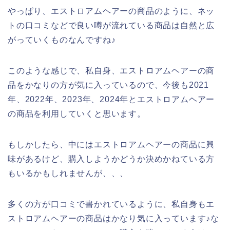
やっぱり、エストロアムヘアーの商品のように、ネッ
トの口コミなどで良い噂が流れている商品は自然と広
がっていくものなんですね♪
このような感じで、私自身、エストロアムヘアーの商
品をかなりの方が気に入っているので、今後も2021
年、2022年、2023年、2024年とエストロアムヘアー
の商品を利用していくと思います。
もしかしたら、中にはエストロアムヘアーの商品に興
味があるけど、購入しようかどうか決めかねている方
もいるかもしれませんが、、、
多くの方が口コミで書かれているように、私自身もエ
ストロアムヘアーの商品はかなり気に入っています♪な