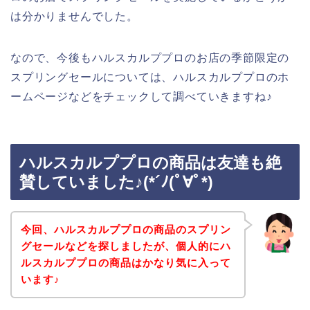
は分かりませんでした。
なので、今後もハルスカルププロのお店の季節限定の
スプリングセールについては、ハルスカルププロのホ
ームページなどをチェックして調べていきますね♪
ハルスカルププロの商品は友達も絶
賛していました♪(*´ﾉ(ﾟ∀ﾟ*)
今回、ハルスカルププロの商品のスプリン
グセールなどを探しましたが、個人的にハ
ルスカルププロの商品はかなり気に入って
います♪