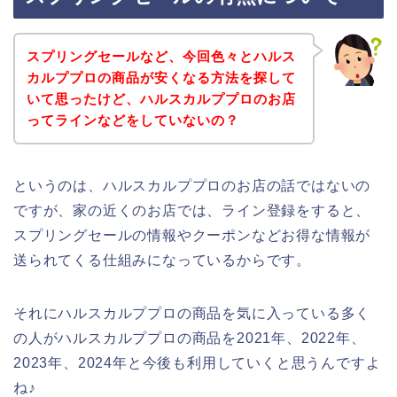
スプリングセールなど、今回色々とハルス
カルププロの商品が安くなる方法を探して
いて思ったけど、ハルスカルププロのお店
ってラインなどをしていないの？
というのは、ハルスカルププロのお店の話ではないの
ですが、家の近くのお店では、ライン登録をすると、
スプリングセールの情報やクーポンなどお得な情報が
送られてくる仕組みになっているからです。
それにハルスカルププロの商品を気に入っている多く
の人がハルスカルププロの商品を2021年、2022年、
2023年、2024年と今後も利用していくと思うんですよ
ね♪