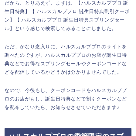
だから、とりあえず、まずは、【ハルスカルププロ 誕
生日特典】【 ハルスカルププロ 誕生日特典割引クーポ
ン】【 ハルスカルププロ 誕生日特典スプリングセー
ル】という感じで検索してみることにしました。
ただ、かなり念入りに、ハルスカルププロのサイトを
調べたのですが、ハルスカルププロのお店が誕生日特
典などでお得なスプリングセールやクーポンコードな
どを配信しているかどうかは分かりませんでした。
なので、今後もし、クーポンコードをハルスカルププ
ロのお店がもし、誕生日特典などで割引クーポンなど
を配布していたら、お知らせさせていただきます♪