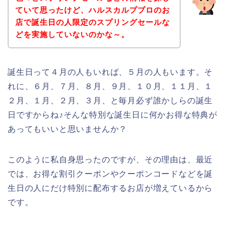
ていて思ったけど、ハルスカルププロのお
店で誕生日の人限定のスプリングセールな
どを実施していないのかな～。
誕生日って４月の人もいれば、５月の人もいます。そ
れに、６月、７月、８月、９月、１０月、１１月、１
２月、１月、２月、３月、と毎月必ず誰かしらの誕生
日ですからね♪そんな特別な誕生日に何かお得な特典が
あってもいいと思いませんか？
このように私自身思ったのですが、その理由は、最近
では、お得な割引クーポンやクーポンコードなどを誕
生日の人にだけ特別に配布するお店が増えているから
です。