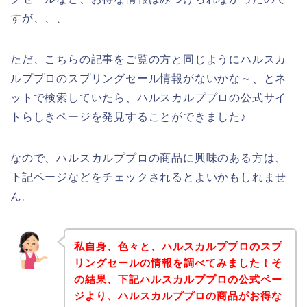
すが、、、
ただ、こちらの記事をご覧の方と同じようにハルスカ
ルププロのスプリングセール情報がないかな～、とネ
ットで検索していたら、ハルスカルププロの公式サイ
トらしきページを発見することができました♪
なので、ハルスカルププロの商品に興味のある方は、
下記ページなどをチェックされるとよいかもしれませ
ん。
私自身、色々と、ハルスカルププロのスプ
リングセールの情報を調べてみました！そ
の結果、下記ハルスカルププロの公式ペー
ジより、ハルスカルププロの商品がお得な