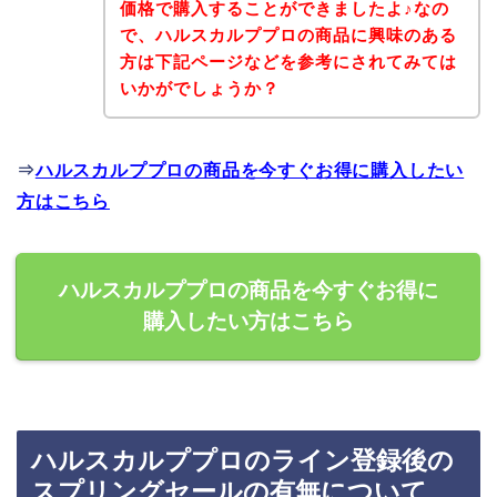
価格で購入することができましたよ♪なの
で、ハルスカルププロの商品に興味のある
方は下記ページなどを参考にされてみては
いかがでしょうか？
⇒
ハルスカルププロの商品を今すぐお得に購入したい
方はこちら
ハルスカルププロの商品を今すぐお得に
購入したい方はこちら
ハルスカルププロのライン登録後の
スプリングセールの有無について