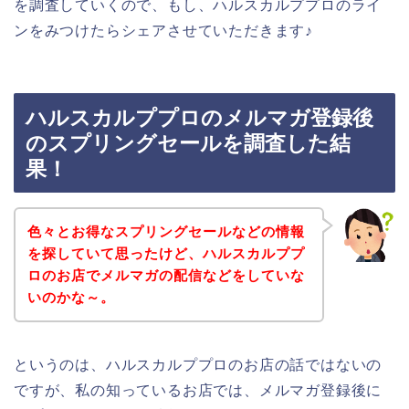
を調査していくので、もし、ハルスカルププロのライ
ンをみつけたらシェアさせていただきます♪
ハルスカルププロのメルマガ登録後
のスプリングセールを調査した結
果！
色々とお得なスプリングセールなどの情報
を探していて思ったけど、ハルスカルププ
ロのお店でメルマガの配信などをしていな
いのかな～。
というのは、ハルスカルププロのお店の話ではないの
ですが、私の知っているお店では、メルマガ登録後に