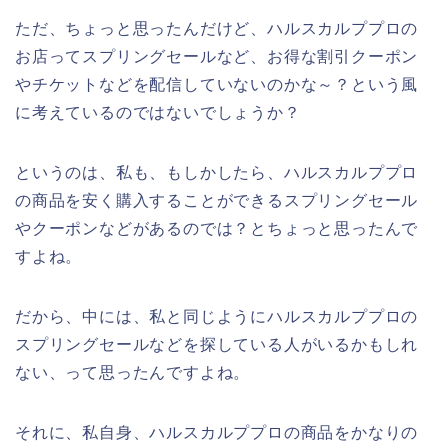
ただ、ちょっと思ったんだけど、ハルスカルププロの
お店ってスプリングセールなど、お得な割引クーポン
やチケットなどを配信していないのかな～？という風
に考えているのではないでしょうか？
というのは、私も、もしかしたら、ハルスカルププロ
の商品を安く購入することができるスプリングセール
やクーポンなどがあるのでは？とちょっと思ったんで
すよね。
だから、中には、私と同じようにハルスカルププロの
スプリングセールなどを探している人がいるかもしれ
ない、って思ったんですよね。
それに、私自身、ハルスカルププロの商品をかなりの