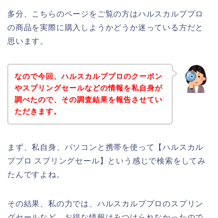
多分、こちらのページをご覧の方はハルスカルププロ
の商品を実際に購入しようかどうか迷っている方だと
思います。
なので今回、ハルスカルププロのクーポン
やスプリングセールなどの情報を私自身が
調べたので、その調査結果を報告させてい
ただきます。
まず、私自身、パソコンと携帯を使って【ハルスカル
ププロ スプリングセール】という感じで検索をしてみ
たんですよね。
その結果、私の力では、ハルスカルププロのスプリン
グセールなど、お得な情報はみつけられなかったので